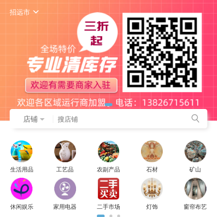
招远市
店铺
生活用品
工艺品
农副产品
石材
矿山
休闲娱乐
家用电器
二手市场
灯饰
窗帘布艺