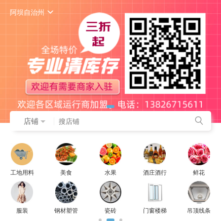
阿坝自治州
店铺
工地用料
美食
水果
酒庄酒行
鲜花
服装
钢材塑管
瓷砖
门窗楼梯
吊顶线条