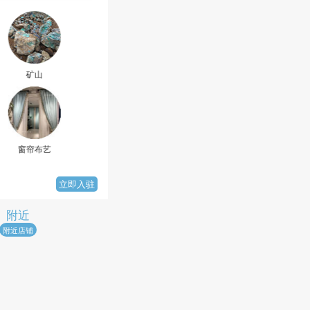
鲜花
厨房卫浴
家私
吊顶线条
立即入驻
附近
附近店铺