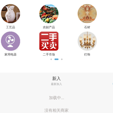
美食
水果
酒庄酒行
钢材塑管
瓷砖
门窗楼梯
新入
最新加入
加载中...
没有相关商家