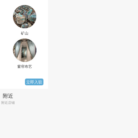
矿山
工地用料
美食
窗帘布艺
服装
钢材塑管
立即入驻
附近
附近店铺